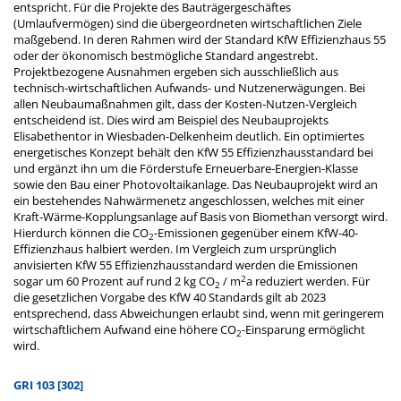
entspricht. Für die Projekte des Bauträgergeschäftes
(Umlaufvermögen) sind die übergeordneten wirtschaftlichen Ziele
maßgebend. In deren Rahmen wird der Standard KfW Effizienzhaus 55
oder der ökonomisch bestmögliche Standard angestrebt.
Projektbezogene Ausnahmen ergeben sich ausschließlich aus
technisch-wirtschaftlichen Aufwands- und Nutzenerwägungen. Bei
allen Neubaumaßnahmen gilt, dass der Kosten-Nutzen-Vergleich
entscheidend ist. Dies wird am Beispiel des Neubauprojekts
Elisabethentor in Wiesbaden-Delkenheim deutlich. Ein optimiertes
energetisches Konzept behält den KfW 55 Effizienzhausstandard bei
und ergänzt ihn um die Förderstufe Erneuerbare-Energien-Klasse
sowie den Bau einer Photovoltaikanlage. Das Neubauprojekt wird an
ein bestehendes Nahwärmenetz angeschlossen, welches mit einer
Kraft-Wärme-Kopplungsanlage auf Basis von Biomethan versorgt wird.
Hierdurch können die CO
-Emissionen gegenüber einem KfW-40-
2
Effizienzhaus halbiert werden. Im Vergleich zum ursprünglich
anvisierten KfW 55 Effizienzhausstandard werden die Emissionen
2
sogar um 60 Prozent auf rund 2 kg CO
/ m
a reduziert werden. Für
2
die gesetzlichen Vorgabe des KfW 40 Standards gilt ab 2023
entsprechend, dass Abweichungen erlaubt sind, wenn mit geringerem
wirtschaftlichem Aufwand eine höhere CO
-Einsparung ermöglicht
2
wird.
GRI 103 [302]