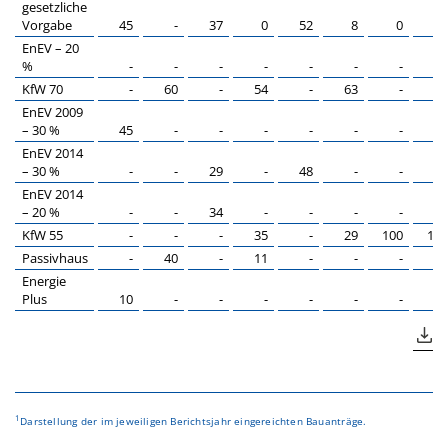
gesetzliche
Vorgabe
45
-
37
0
52
8
0
0
EnEV – 20
%
-
-
-
-
-
-
-
-
KfW 70
-
60
-
54
-
63
-
-
EnEV 2009
– 30 %
45
-
-
-
-
-
-
-
EnEV 2014
– 30 %
-
-
29
-
48
-
-
-
EnEV 2014
– 20 %
-
-
34
-
-
-
-
-
KfW 55
-
-
-
35
-
29
100
100
Passivhaus
-
40
-
11
-
-
-
-
Energie
Plus
10
-
-
-
-
-
-
-
1
Darstellung der im jeweiligen Berichtsjahr eingereichten Bauanträge.