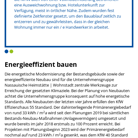
eine Ausweichwohnung bzw. Hotelunterkunft zur
Verfügung, meist in örtlicher Nähe. Zudem wurden fest
definierte Zeitfenster gesetzt, um den Bauablauf zeitlich zu
entzerren und zu gewährleisten, dass in der gleichen
Wohnung immer nur ein / e Handwerker:in arbeitet.
Energieeffizient bauen
Die energetische Modernisierung der Bestandsgebäude sowie der
energieeffiziente Neubau sind für die Unternehmensgruppe
Nassauische Heimstätte | Wohnstadt zentrale Werkzeuge zur
Erreichung der gesetzten Klimaziele. Bei der Planung von Neubauten
achtet die Unternehmensgruppe konsequent auf hohe energetische
Standards. Alle Neubauten der letzten vier Jahre erfüllen den KfW
Effizienzhaus 55 Standard. Der dahinterliegende Primärenergiebedarf
2
von rund 33 kWh / m
a wird seit den Planungen 2019 bei sämtlichen
Bestands-Neubau-Maßnahmen (Anlagevermögen) umgesetzt und
wurde bereits im Jahr 2018 erstmals zu 100 Prozent erreicht. Bei
Projekten mit Planungsbeginn 2023 wird der Primärenergiebedarf
2
nochmal auf rund 23 kWh / m
a gesenkt, was dem KfW 40 Standard