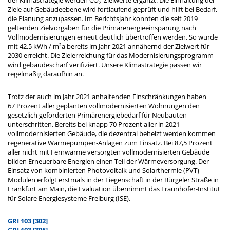
der Klimastrategie werden CO
-Zielwerte ergänzt. Die Einhaltung der
2
Ziele auf Gebäudeebene wird fortlaufend geprüft und hilft bei Bedarf,
die Planung anzupassen. Im Berichtsjahr konnten die seit 2019
geltenden Zielvorgaben für die Primärenergieeinsparung nach
Vollmodernisierungen erneut deutlich übertroffen werden. So wurde
mit 42,5 kWh / m²a bereits im Jahr 2021 annähernd der Zielwert für
2030 erreicht. Die Zielerreichung für das Modernisierungsprogramm
wird gebäudescharf verifiziert. Unsere Klimastrategie passen wir
regelmäßig daraufhin an.
Trotz der auch im Jahr 2021 anhaltenden Einschränkungen haben
67 Prozent aller geplanten vollmodernisierten Wohnungen den
gesetzlich geforderten Primärenergiebedarf für Neubauten
unterschritten. Bereits bei knapp 70 Prozent aller in 2021
vollmodernisierten Gebäude, die dezentral beheizt werden kommen
regenerative Wärmepumpen-Anlagen zum Einsatz. Bei 87,5 Prozent
aller nicht mit Fernwärme versorgten vollmodernisierten Gebäude
bilden Erneuerbare Energien einen Teil der Wärmeversorgung. Der
Einsatz von kombinierten Photovoltaik und Solarthermie (PVT)-
Modulen erfolgt erstmals in der Liegenschaft in der Bürgeler Straße in
Frankfurt am Main, die Evaluation übernimmt das Fraunhofer-Institut
für Solare Energiesysteme Freiburg (ISE).
GRI 103 [302]