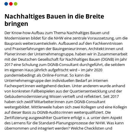
Nachhaltiges Bauen in die Breite
bringen
Der Know-how-Aufbau zum Thema Nachhaltiges Bauen und
Modernisieren bildet für die NHW eine zentrale Voraussetzung, um die
Baupraxis weiterzuentwickeln. Aufbauend auf den Fachkenntnissen
und Praxiserfahrungen der Bauingenieur:innen, Architekt:innen und
Planer:innen der Unternehmensgruppe, haben wir in Zusammenarbeit
mit der Deutschen Gesellschaft für Nachhaltiges Bauen (DGNB) im Jahr
2017 eine Schulung zum DGNB-Consultant durchgeführt, die seitdem
im eigenen Haus jährlich aufgefrischt wird – im Jahr 2020
pandemiebedingt als Online-Format. So kann die
Unternehmensgruppe den individuellen Bedarf an internen
Fachexpert:innen weitgehend decken. Unter anderem wurde anhand
von konkreten Fallbeispielen aus der Quartiersentwicklung und der
Gebäudemodernisierung Wissen vertieft und reflektiert. Seit 2017
haben sich zwölf Mitarbeiter:innen zum DGNB-Consultant
weitergebildet. Mittlerweile haben sich zwei Kollegen und eine Kollegin
auf dieser Basis zu DGNB-Audito:rinnen weiterqualifiziert. Die
Zertifizierung ausgewählter Quartiere erfolgt v. a. unter dem Aspekt
des Lernens für die Standard-Planungsprozesse der NHW. Was kann
übernommen und integriert werden? Welche Checklisten und